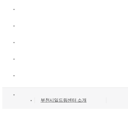
스
친
구
홈
부천시일드림센터 소개