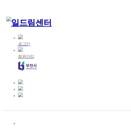
로그인
회원가입
인
스
블
타
로
카
그
그
카
램
오
플
러