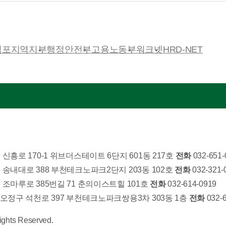
김포지역지부
행정안전부
고용노동부
워크넷
HRD-NET
흥로 170-1 위브더스테이트 6단지 601동 217호
전화
032-651-
송내대로 388 부천테크노파크2단지 203동 102호
전화
032-321-
조마루로 385번길 71 춘의이스트힐 101호
전화
032-614-0919
 오정구 석천로 397 부천테크노파크쌍용3차 303동 1층
전화
032-6
Rights Reserved.