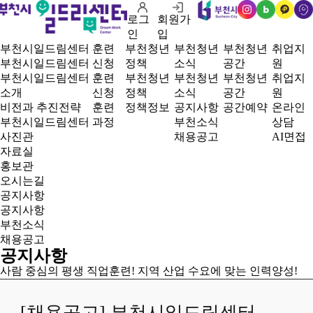
로그
회원가
인
블
카
오
인
입
스
로
카
시
부천시일드림센터
훈련
부천청년
부천청년
부천청년
취업지
타
그
오
는
부천시일드림센터
신청
정책
소식
공간
원
그
플
길
부천시일드림센터
훈련
부천청년
부천청년
부천청년
취업지
램
러
소개
신청
정책
소식
공간
원
스
비전과 추진전략
훈련
정책정보
공지사항
공간예약
온라인
친
부천시일드림센터
과정
부천소식
상담
구
사진관
채용공고
AI면접
자료실
홍보관
오시는길
홈
공지사항
공지사항
부천소식
채용공고
공지사항
사람 중심의 평생 직업훈련! 지역 산업 수요에 맞는 인력양성!
[채용공고] 부천시일드림센터