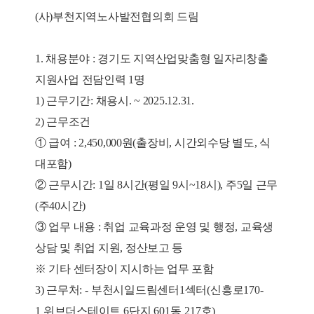
(
사)부천지역노사발전협의회 드림
1.
채용분야 : 경기도 지역산업맞춤형 일자리창출
지원사업 전담인력 1명
1)
근무기간: 채용시. ~ 2025.12.31.
2)
근무조건
① 급여 : 2,450,000원(출장비, 시간외수당 별도, 식
대포함)
② 근무시간: 1일 8시간(평일 9시~18시), 주5일 근무
(주40시간)
③ 업무 내용 : 취업 교육과정 운영 및 행정, 교육생
상담 및 취업 지원, 정산보고 등
※ 기타 센터장이 지시하는 업무 포함
3)
근무처:
-
부천시일드림센터
1
섹터
(
신흥로
170-
1
위브더스테이트
6
단지
601
동
217
호
)