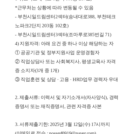
*
근무처는 상황에 따라 변동될 수 있음
-
부천시일드림센터
2
섹터
(
송내대로
388,
부천테크
노파크
2
단지
203
동
102
호
)
-
부천시일드림센터
3
섹터
(
조마루로
385
번길
71)
4)
지원자격: 아래 요건 중 하나 이상 해당하는 자
① 공공기관 및 정부지원사업 운영경험자
② 직업상담사 또는 사회복지사, 평생교육사 자격
증 소지자(3개 중 1개)
③ 직업훈련 및 상담 · 고용 · HRD업무 경력자 우대
2.
제출서류: 이력서 및 자기소개서(자사양식), 경력
증명서 또는 재직증명서, 관련 자격증 사본
3.
서류제출기한: 2025년 3월 12일(수) 17시까지
(이메일로 접수 : nosagd0919@naver.com)