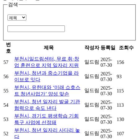
검색
검
번
색
제목
작성자
등록일
조회수
호
부천시일드림센터, 무료 취·창
2025-
일드림
57
156
07-30
업 훈련으로 지역 일자리 지원
부천시, 청년과 중소기업을 라
2025-
일드림
56
93
07-30
이브로 잇다
부천시, 유한대와 ‘미래 쇼호스
2025-
일드림
55
115
07-30
트 청년사업가’ 양성 맞손
부천시, 청년 일자리 발굴 기관
2025-
일드림
54
113
07-30
협력으로 속도 낸다
부천시, 경기도 평생학습 기회
2025-
일드림
53
130
07-30
특구 사업에 선정돼
부천시, 청년 일자리 사다리 놓
2025-
일드림
52
107
07-30
다