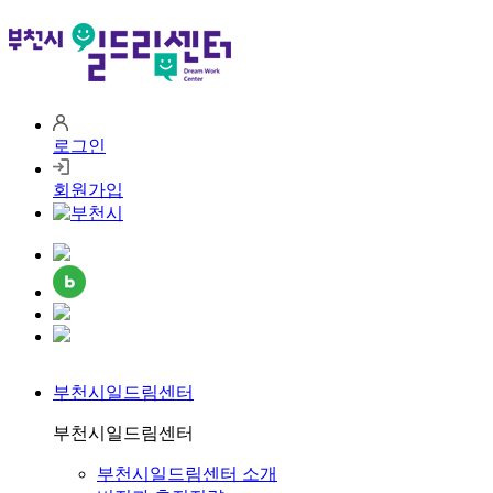
로그인
회원가입
인
스
블
타
카
로
그
오
카
그
램
시
오
부천시일드림센터
는
플
길
러
부천시일드림센터
스
친
부천시일드림센터 소개