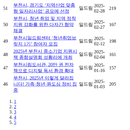
부천시, 경기도 ‘지역산업 맞춤
2025-
일드림
51
219
02-28
형 일자리사업’ 공모에 선정
부천시, 청년 취업 및 지역 정착
2025-
50
지원 강화를 위한 다자간 협약
일드림
167
02-27
체결
부천시일드림센터 ‘청년취업브
2025-
일드림
49
198
02-12
릿지 1기’ 참여자 모집
2025년 부천시 중소기업 지원시
2025-
일드림
48
161
02-04
책 종합설명회 성황리에 개최
부천시립도서관, 20만 권 전자
2025-
일드림
47
157
01-16
책으로 디지털 독서 환경 확대
부천시, 2025년 이렇게 달라집
2025-
46
니다! 가족·청년·원도심 정비 집
일드림
205
01-03
중
1
2
3
4
5