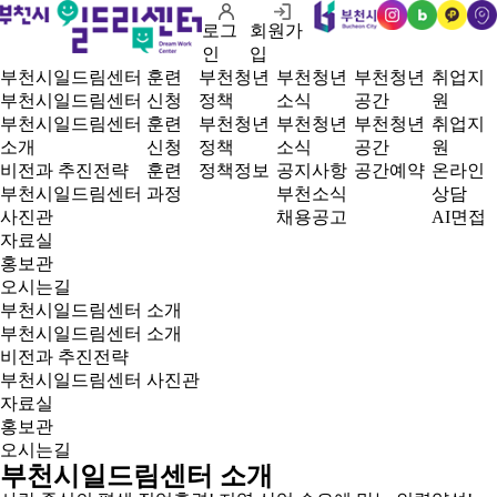
로그
회원가
인
블
카
오
인
입
스
로
카
시
부천시일드림센터
훈련
부천청년
부천청년
부천청년
취업지
타
그
오
는
부천시일드림센터
신청
정책
소식
공간
원
그
플
길
부천시일드림센터
훈련
부천청년
부천청년
부천청년
취업지
램
러
소개
신청
정책
소식
공간
원
스
비전과 추진전략
훈련
정책정보
공지사항
공간예약
온라인
친
부천시일드림센터
과정
부천소식
상담
구
사진관
채용공고
AI면접
자료실
홍보관
오시는길
홈
부천시일드림센터 소개
부천시일드림센터 소개
비전과 추진전략
부천시일드림센터 사진관
자료실
홍보관
오시는길
부천시일드림센터 소개