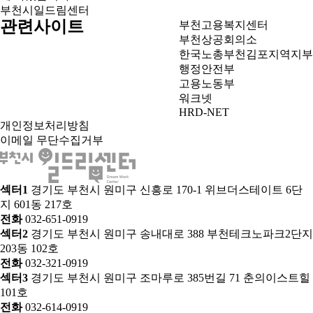
부천시일드림센터
관련사이트
부천고용복지센터
부천상공회의소
한국노총부천김포지역지부
행정안전부
고용노동부
워크넷
HRD-NET
개인정보처리방침
이메일 무단수집거부
섹터1
경기도 부천시 원미구 신흥로 170-1 위브더스테이트 6단
지 601동 217호
전화
032-651-0919
섹터2
경기도 부천시 원미구 송내대로 388 부천테크노파크2단지
203동 102호
전화
032-321-0919
섹터3
경기도 부천시 원미구 조마루로 385번길 71 춘의이스트힐
101호
전화
032-614-0919