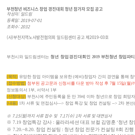
부천청년 비즈니스 창업 경진대회 청년 참가자 모집 공고
작성자: 일드림
등록일:
2019-07-01
조회수: 2032
(사)부천지역노사발전협의회 일드림센터 공고 제2019-03호
부천시와 일드림센터는
청년 창업경진대회인
2019
부천청년 창업파티
(목적)
유망한 창업 아이템을 보유한 (예비)창업자 간의 경연을 통해 창
(접수방법)
첨부된 공고문과 신청서를 다운 받아 작성 후 7월 15일(월)
정보동의서 1부, 서약서 1부
(신청대상)
부천시에 주민등록을 둔 만 39세 이하 청년으로 창업 희망자
(내용)
1차 서류 및 면접심사---> 창업 특강 및 창업 컨설팅 --> 2차 본선(
7.15(월)까지 서류 접수 및
7.17(수) 1차 서류 및 대면심사
※
※
7.19
창업특강 강사
:
울라라세션 대표 보컬 김명훈
‘
청년 창
※
7.20.~8.20.
창업 컨설팅
:
청년 창업 전문가 컨설팅
8
회 진행