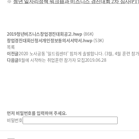
※
청년 일자리정책 워크숍과 비즈니스 경진대회
2
차 심사
(PT
2019청년비즈니스창업경진대회공고.hwp
(86K)
창업경진대회신청서개인정보동의서서약서.hwp
(53K)
목록
이전글
2020 노사공동 '일드림센터' 힘차게 출발합니다. (3월, 4월 훈련 참가
다음글
8월에 시작하는 취업훈련 참가자 모집
2019.06.28
먼저 비밀번호를 입력하여 주세요.
비밀번호