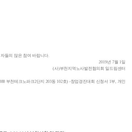
자들의 많은 참여 바랍니다
.
2019
년
7
월
1
일
(
사
)
부천지역노사발전협의회 일드림센터
로 388 부천테크노파크2단지 203동 102호)
-창업경진대회 신청서 1부, 개인