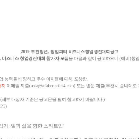
2019
부천청년
,
창업파티
비즈니스 창업 경진대회 공고
,
비즈니스 창업경진대회 참가자 모집
을 다음과 같이 공고하오니
(
예비
)
창업
업 능력을 배양하고 우수 아이템에 대해 포상함.
까지
이메일 제출(nosa@aslabor.cafe24.com) 또는 방문 제출(부천시 송내대
(세부 대상자 기준은 공고문을 필히 참고하기 바랍니다.)
PT)
업가
,
일과 삶을 향한 스타트업
’