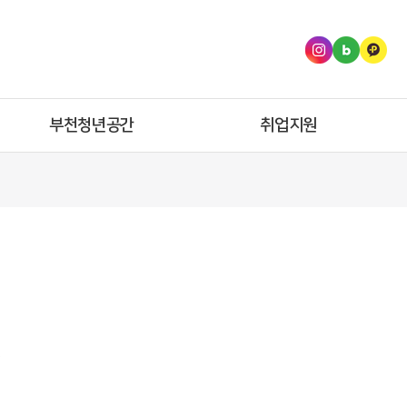
인
블
카
스
로
카
타
그
오
부천청년공간
취업지원
그
플
램
러
스
친
구
!