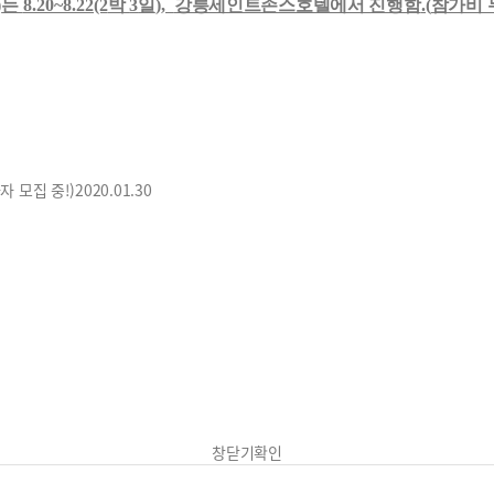
)
는
8.20~8.22(2
박
3
일
),
강릉세인트존스호텔에서 진행함
.(
참가비 
자 모집 중!)
2020.01.30
창닫기
확인